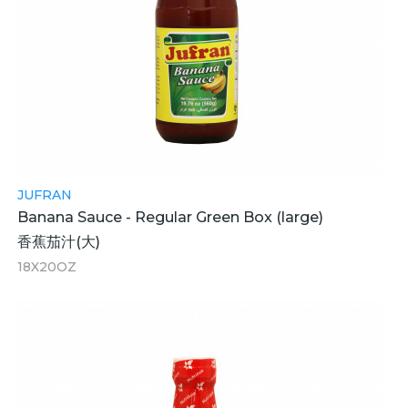
JUFRAN
Banana Sauce - Regular Green Box (large)
香蕉茄汁(大)
18X20OZ