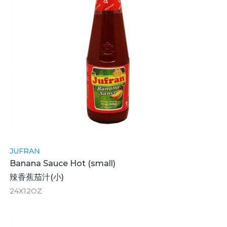
JUFRAN
Banana Sauce Hot (small)
辣香蕉茄汁(小)
24X12OZ