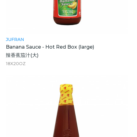
JUFRAN
Banana Sauce - Hot Red Box (large)
辣香蕉茄汁(大)
18X20OZ