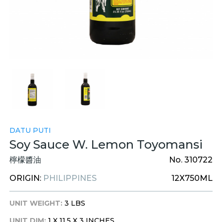
DATU PUTI
Soy Sauce W. Lemon Toyomansi
檸檬醬油
No. 310722
ORIGIN:
PHILIPPINES
12X750ML
UNIT WEIGHT:
3 LBS
UNIT DIM:
1 X 11.5 X 3 INCHES